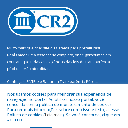
Muito mais que
criar site
ou
sistema para prefeituras
!
Realizamos uma
assessoria
completa, onde garantimos em
contrato que todas as exigências das
leis de transparência
pública
serão atendidas.
Conheça o
PNTP
e o
Radar da Transparência Pública
Nós usamos cookies para melhorar sua experiência de
navegação no portal. Ao utilizar nosso portal, você
concorda com a política de monitoramento de cookies.
Para ter mais informações sobre como isso é feito, acesse
Todos os direitos reservados a Prefeitura Municipal de Santarém
Política de cookies (
Leia mais
). Se você concorda, clique em
Novo.
ACEITO.