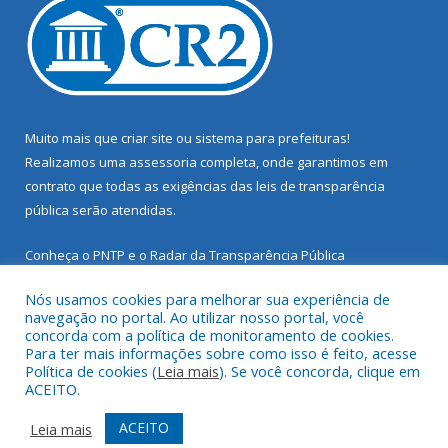
Muito mais que
criar site
ou
sistema para prefeituras
!
Realizamos uma
assessoria
completa, onde garantimos em
contrato que todas as exigências das
leis de transparência
pública
serão atendidas.
Conheça o
PNTP
e o
Radar da Transparência Pública
Nós usamos cookies para melhorar sua experiência de
navegação no portal. Ao utilizar nosso portal, você
concorda com a política de monitoramento de cookies.
Para ter mais informações sobre como isso é feito, acesse
Todos os direitos reservados a Prefeitura Municipal de Santarém
Política de cookies (
Leia mais
). Se você concorda, clique em
Novo.
ACEITO.
Mapa do Site
Acessar Área Administrativa
ACEITO
Leia mais
Acessar Webmail