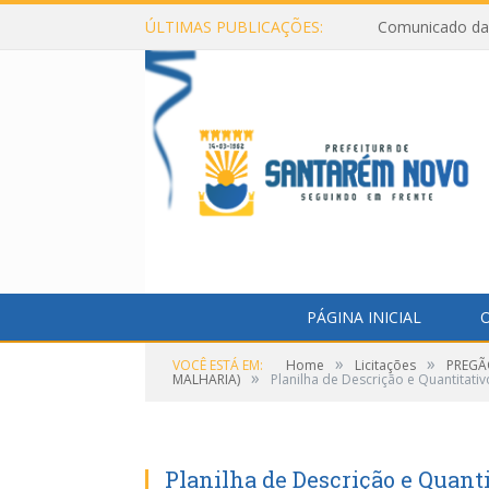
ÚLTIMAS PUBLICAÇÕES:
Comunicado da 
PÁGINA INICIAL
O
»
»
VOCÊ ESTÁ EM:
Home
Licitações
PREGÃ
»
MALHARIA)
Planilha de Descrição e Quantitativ
Planilha de Descrição e Quant