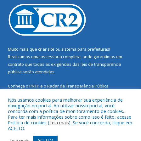
Muito mais que
criar site
ou
sistema para prefeituras
!
Realizamos uma
assessoria
completa, onde garantimos em
contrato que todas as exigências das
leis de transparência
pública
serão atendidas.
Conheça o
PNTP
e o
Radar da Transparência Pública
Nós usamos cookies para melhorar sua experiência de
navegação no portal. Ao utilizar nosso portal, você
concorda com a política de monitoramento de cookies.
Para ter mais informações sobre como isso é feito, acesse
Todos os direitos reservados a Prefeitura Municipal de Santarém
Política de cookies (
Leia mais
). Se você concorda, clique em
Novo.
ACEITO.
Mapa do Site
Acessar Área Administrativa
ACEITO
Leia mais