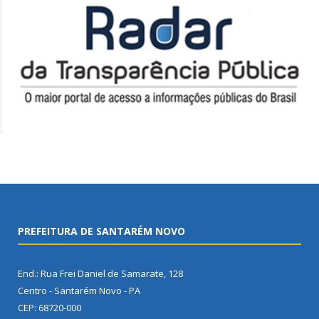
PREFEITURA DE SANTARÉM NOVO
End.: Rua Frei Daniel de Samarate, 128
Centro - Santarém Novo - PA
CEP: 68720-000