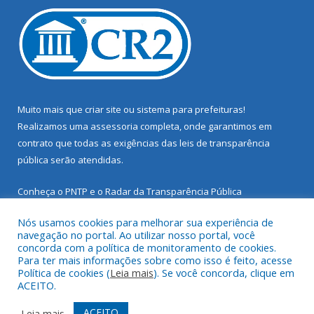
Muito mais que
criar site
ou
sistema para prefeituras
!
Realizamos uma
assessoria
completa, onde garantimos em
contrato que todas as exigências das
leis de transparência
pública
serão atendidas.
Conheça o
PNTP
e o
Radar da Transparência Pública
Nós usamos cookies para melhorar sua experiência de
navegação no portal. Ao utilizar nosso portal, você
concorda com a política de monitoramento de cookies.
Para ter mais informações sobre como isso é feito, acesse
Todos os direitos reservados a Prefeitura Municipal de Santarém
Política de cookies (
Leia mais
). Se você concorda, clique em
Novo.
ACEITO.
Mapa do Site
Acessar Área Administrativa
ACEITO
Leia mais