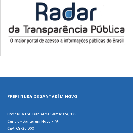
PREFEITURA DE SANTARÉM NOVO
End.: Rua Frei Daniel de Samarate, 128
Centro - Santarém Novo - PA
CEP: 68720-000