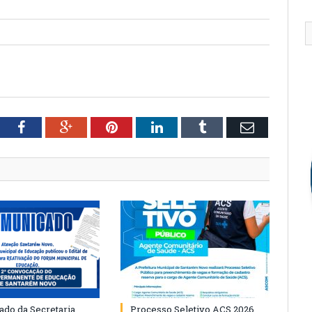
tter
Facebook
Google+
Pinterest
LinkedIn
Tumblr
Email
do da Secretaria
Processo Seletivo ACS 2026