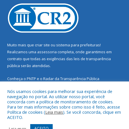
Muito mais que
criar site
ou
sistema para prefeituras
!
Realizamos uma
assessoria
completa, onde garantimos em
contrato que todas as exigências das
leis de transparência
pública
serão atendidas.
Conheça o
PNTP
e o
Radar da Transparência Pública
Nós usamos cookies para melhorar sua experiência de
navegação no portal. Ao utilizar nosso portal, você
concorda com a política de monitoramento de cookies.
Para ter mais informações sobre como isso é feito, acesse
Todos os direitos reservados a Prefeitura Municipal de Santarém
Política de cookies (
Leia mais
). Se você concorda, clique em
Novo.
ACEITO.
Mapa do Site
Acessar Área Administrativa
ACEITO
Leia mais