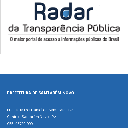
PREFEITURA DE SANTARÉM NOVO
End.: Rua Frei Daniel de Samarate, 128
Centro - Santarém Novo - PA
CEP: 68720-000