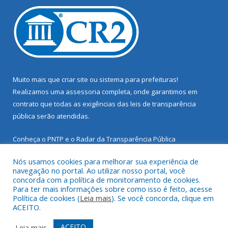
Muito mais que
criar site
ou
sistema para prefeituras
!
Realizamos uma
assessoria
completa, onde garantimos em
contrato que todas as exigências das
leis de transparência
pública
serão atendidas.
Conheça o
PNTP
e o
Radar da Transparência Pública
Nós usamos cookies para melhorar sua experiência de
navegação no portal. Ao utilizar nosso portal, você
concorda com a política de monitoramento de cookies.
Para ter mais informações sobre como isso é feito, acesse
Todos os direitos reservados a Prefeitura Municipal de Santarém
Política de cookies (
Leia mais
). Se você concorda, clique em
Novo.
ACEITO.
Mapa do Site
Acessar Área Administrativa
ACEITO
Leia mais