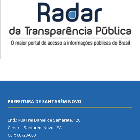
PREFEITURA DE SANTARÉM NOVO
End.: Rua Frei Daniel de Samarate, 128
Centro - Santarém Novo - PA
CEP: 68720-000