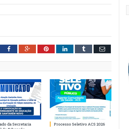
tter
Facebook
Google+
Pinterest
LinkedIn
Tumblr
Email
do da Secretaria
Processo Seletivo ACS 2026