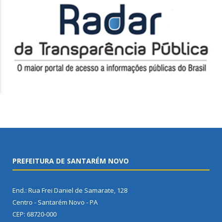
PREFEITURA DE SANTARÉM NOVO
End.: Rua Frei Daniel de Samarate, 128
Centro - Santarém Novo - PA
CEP: 68720-000