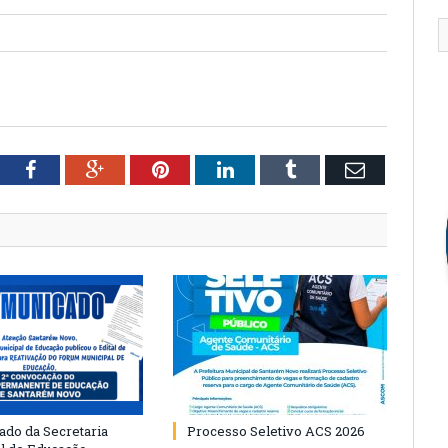
tter
Facebook
Google+
Pinterest
LinkedIn
Tumblr
Email
do da Secretaria
Processo Seletivo ACS 2026