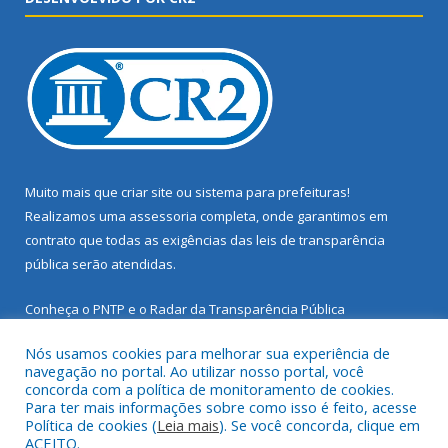
Muito mais que
criar site
ou
sistema para prefeituras
!
Realizamos uma
assessoria
completa, onde garantimos em
contrato que todas as exigências das
leis de transparência
pública
serão atendidas.
Conheça o
PNTP
e o
Radar da Transparência Pública
Nós usamos cookies para melhorar sua experiência de
navegação no portal. Ao utilizar nosso portal, você
concorda com a política de monitoramento de cookies.
Para ter mais informações sobre como isso é feito, acesse
Todos os direitos reservados a Prefeitura Municipal de Santarém
Política de cookies (
Leia mais
). Se você concorda, clique em
Novo.
ACEITO.