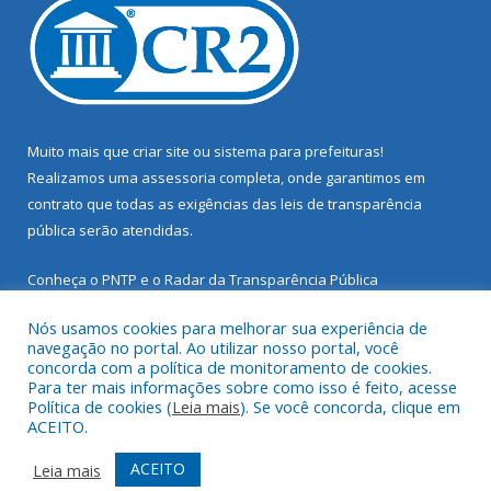
Muito mais que
criar site
ou
sistema para prefeituras
!
Realizamos uma
assessoria
completa, onde garantimos em
contrato que todas as exigências das
leis de transparência
pública
serão atendidas.
Conheça o
PNTP
e o
Radar da Transparência Pública
Nós usamos cookies para melhorar sua experiência de
navegação no portal. Ao utilizar nosso portal, você
concorda com a política de monitoramento de cookies.
Para ter mais informações sobre como isso é feito, acesse
Todos os direitos reservados a Prefeitura Municipal de Santarém
Política de cookies (
Leia mais
). Se você concorda, clique em
Novo.
ACEITO.
Mapa do Site
Acessar Área Administrativa
ACEITO
Leia mais
Acessar Webmail