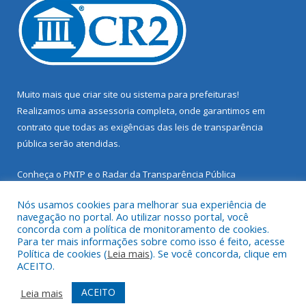
Muito mais que
criar site
ou
sistema para prefeituras
!
Realizamos uma
assessoria
completa, onde garantimos em
contrato que todas as exigências das
leis de transparência
pública
serão atendidas.
Conheça o
PNTP
e o
Radar da Transparência Pública
Nós usamos cookies para melhorar sua experiência de
navegação no portal. Ao utilizar nosso portal, você
concorda com a política de monitoramento de cookies.
Para ter mais informações sobre como isso é feito, acesse
Todos os direitos reservados a Prefeitura Municipal de Santarém
Política de cookies (
Leia mais
). Se você concorda, clique em
Novo.
ACEITO.
Mapa do Site
Acessar Área Administrativa
ACEITO
Leia mais
Acessar Webmail