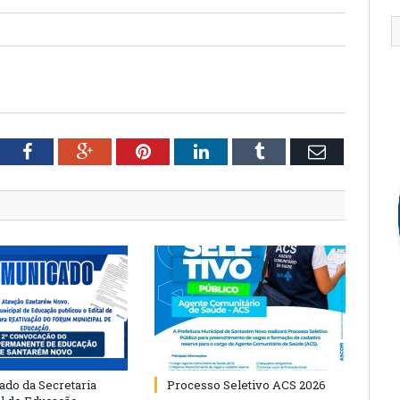
tter
Facebook
Google+
Pinterest
LinkedIn
Tumblr
Email
do da Secretaria
Processo Seletivo ACS 2026