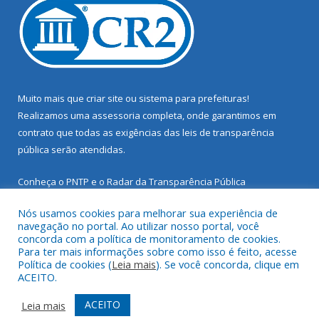
Muito mais que
criar site
ou
sistema para prefeituras
!
Realizamos uma
assessoria
completa, onde garantimos em
contrato que todas as exigências das
leis de transparência
pública
serão atendidas.
Conheça o
PNTP
e o
Radar da Transparência Pública
Nós usamos cookies para melhorar sua experiência de
navegação no portal. Ao utilizar nosso portal, você
concorda com a política de monitoramento de cookies.
Para ter mais informações sobre como isso é feito, acesse
Todos os direitos reservados a Prefeitura Municipal de Santarém
Política de cookies (
Leia mais
). Se você concorda, clique em
Novo.
ACEITO.
Mapa do Site
Acessar Área Administrativa
ACEITO
Leia mais
Acessar Webmail