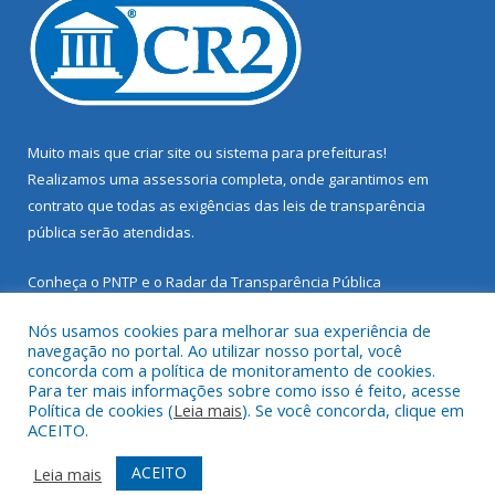
Muito mais que
criar site
ou
sistema para prefeituras
!
Realizamos uma
assessoria
completa, onde garantimos em
contrato que todas as exigências das
leis de transparência
pública
serão atendidas.
Conheça o
PNTP
e o
Radar da Transparência Pública
Nós usamos cookies para melhorar sua experiência de
navegação no portal. Ao utilizar nosso portal, você
concorda com a política de monitoramento de cookies.
Para ter mais informações sobre como isso é feito, acesse
Todos os direitos reservados a Prefeitura Municipal de Santarém
Política de cookies (
Leia mais
). Se você concorda, clique em
Novo.
ACEITO.
Mapa do Site
Acessar Área Administrativa
ACEITO
Leia mais
Acessar Webmail