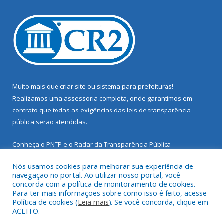
Muito mais que
criar site
ou
sistema para prefeituras
!
Realizamos uma
assessoria
completa, onde garantimos em
contrato que todas as exigências das
leis de transparência
pública
serão atendidas.
Conheça o
PNTP
e o
Radar da Transparência Pública
Nós usamos cookies para melhorar sua experiência de
navegação no portal. Ao utilizar nosso portal, você
concorda com a política de monitoramento de cookies.
Para ter mais informações sobre como isso é feito, acesse
Todos os direitos reservados a Prefeitura Municipal de Santarém
Política de cookies (
Leia mais
). Se você concorda, clique em
Novo.
ACEITO.