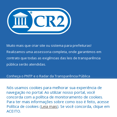
Muito mais que
criar site
ou
sistema para prefeituras
!
Realizamos uma
assessoria
completa, onde garantimos em
contrato que todas as exigências das
leis de transparência
pública
serão atendidas.
Conheça o
PNTP
e o
Radar da Transparência Pública
Nós usamos cookies para melhorar sua experiência de
navegação no portal. Ao utilizar nosso portal, você
concorda com a política de monitoramento de cookies.
Para ter mais informações sobre como isso é feito, acesse
Todos os direitos reservados a Prefeitura Municipal de Santarém
Política de cookies (
Leia mais
). Se você concorda, clique em
Novo.
ACEITO.