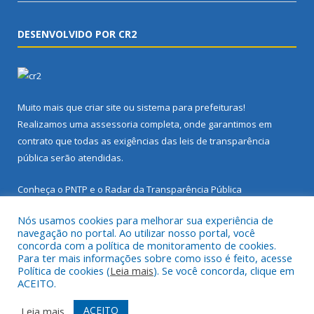
DESENVOLVIDO POR CR2
Muito mais que
criar site
ou
sistema para prefeituras
!
Realizamos uma
assessoria
completa, onde garantimos em
contrato que todas as exigências das
leis de transparência
pública
serão atendidas.
Conheça o
PNTP
e o
Radar da Transparência Pública
Nós usamos cookies para melhorar sua experiência de
navegação no portal. Ao utilizar nosso portal, você
concorda com a política de monitoramento de cookies.
Para ter mais informações sobre como isso é feito, acesse
Todos os direitos reservados a Prefeitura Municipal de Santarém
Política de cookies (
Leia mais
). Se você concorda, clique em
Novo.
ACEITO.
Mapa do Site
Acessar Área Administrativa
ACEITO
Leia mais