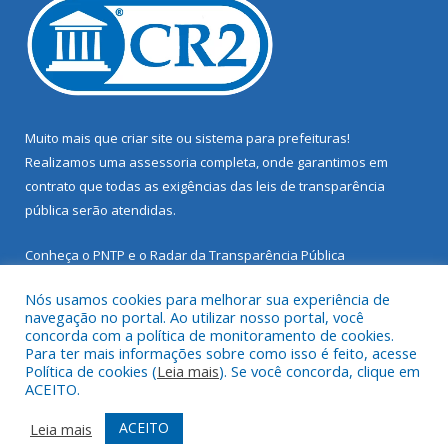
Muito mais que
criar site
ou
sistema para prefeituras
!
Realizamos uma
assessoria
completa, onde garantimos em
contrato que todas as exigências das
leis de transparência
pública
serão atendidas.
Conheça o
PNTP
e o
Radar da Transparência Pública
Nós usamos cookies para melhorar sua experiência de
navegação no portal. Ao utilizar nosso portal, você
concorda com a política de monitoramento de cookies.
Para ter mais informações sobre como isso é feito, acesse
Todos os direitos reservados a Prefeitura Municipal de Santarém
Política de cookies (
Leia mais
). Se você concorda, clique em
Novo.
ACEITO.
Mapa do Site
Acessar Área Administrativa
ACEITO
Leia mais
Acessar Webmail