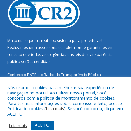
Muito mais que
criar site
ou
sistema para prefeituras
!
Realizamos uma
assessoria
completa, onde garantimos em
contrato que todas as exigências das
leis de transparência
pública
serão atendidas.
Conheça o
PNTP
e o
Radar da Transparência Pública
Nós usamos cookies para melhorar sua experiência de
navegação no portal. Ao utilizar nosso portal, você
concorda com a política de monitoramento de cookies.
Para ter mais informações sobre como isso é feito, acesse
Todos os direitos reservados a Prefeitura Municipal de Santarém
Política de cookies (
Leia mais
). Se você concorda, clique em
Novo.
ACEITO.
Mapa do Site
Acessar Área Administrativa
ACEITO
Leia mais
Acessar Webmail