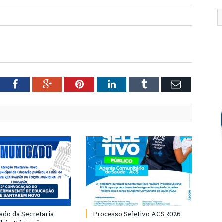
tter
Facebook
Google+
Pinterest
LinkedIn
Tumblr
Email
do da Secretaria
Processo Seletivo ACS 2026