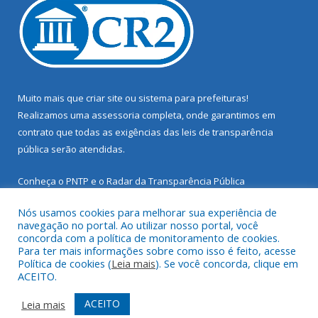
Muito mais que
criar site
ou
sistema para prefeituras
!
Realizamos uma
assessoria
completa, onde garantimos em
contrato que todas as exigências das
leis de transparência
pública
serão atendidas.
Conheça o
PNTP
e o
Radar da Transparência Pública
Nós usamos cookies para melhorar sua experiência de
navegação no portal. Ao utilizar nosso portal, você
concorda com a política de monitoramento de cookies.
Para ter mais informações sobre como isso é feito, acesse
Todos os direitos reservados a Prefeitura Municipal de Santarém
Política de cookies (
Leia mais
). Se você concorda, clique em
Novo.
ACEITO.
Mapa do Site
Acessar Área Administrativa
ACEITO
Leia mais
Acessar Webmail