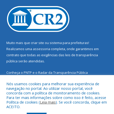
Muito mais que
criar site
ou
sistema para prefeituras
!
Realizamos uma
assessoria
completa, onde garantimos em
contrato que todas as exigências das
leis de transparência
pública
serão atendidas.
Conheça o
PNTP
e o
Radar da Transparência Pública
Nós usamos cookies para melhorar sua experiência de
navegação no portal. Ao utilizar nosso portal, você
concorda com a política de monitoramento de cookies.
Para ter mais informações sobre como isso é feito, acesse
Todos os direitos reservados a Prefeitura Municipal de Santarém
Política de cookies (
Leia mais
). Se você concorda, clique em
Novo.
ACEITO.