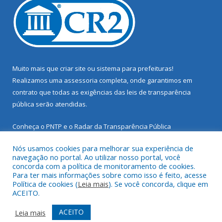
Muito mais que
criar site
ou
sistema para prefeituras
!
Realizamos uma
assessoria
completa, onde garantimos em
contrato que todas as exigências das
leis de transparência
pública
serão atendidas.
Conheça o
PNTP
e o
Radar da Transparência Pública
Nós usamos cookies para melhorar sua experiência de
navegação no portal. Ao utilizar nosso portal, você
concorda com a política de monitoramento de cookies.
Para ter mais informações sobre como isso é feito, acesse
Todos os direitos reservados a Prefeitura Municipal de Santarém
Política de cookies (
Leia mais
). Se você concorda, clique em
Novo.
ACEITO.
Mapa do Site
Acessar Área Administrativa
ACEITO
Leia mais
Acessar Webmail