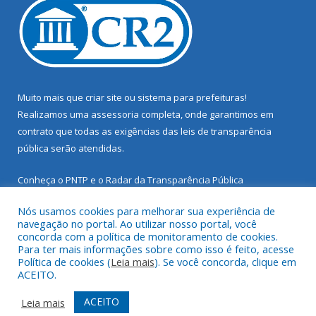
Muito mais que
criar site
ou
sistema para prefeituras
!
Realizamos uma
assessoria
completa, onde garantimos em
contrato que todas as exigências das
leis de transparência
pública
serão atendidas.
Conheça o
PNTP
e o
Radar da Transparência Pública
Nós usamos cookies para melhorar sua experiência de
navegação no portal. Ao utilizar nosso portal, você
concorda com a política de monitoramento de cookies.
Para ter mais informações sobre como isso é feito, acesse
Todos os direitos reservados a Prefeitura Municipal de Santarém
Política de cookies (
Leia mais
). Se você concorda, clique em
Novo.
ACEITO.
Mapa do Site
Acessar Área Administrativa
ACEITO
Leia mais
Acessar Webmail