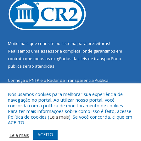
Muito mais que
criar site
ou
sistema para prefeituras
!
Realizamos uma
assessoria
completa, onde garantimos em
contrato que todas as exigências das
leis de transparência
pública
serão atendidas.
Conheça o
PNTP
e o
Radar da Transparência Pública
Nós usamos cookies para melhorar sua experiência de
navegação no portal. Ao utilizar nosso portal, você
concorda com a política de monitoramento de cookies.
Para ter mais informações sobre como isso é feito, acesse
Todos os direitos reservados a Prefeitura Municipal de Santarém
Política de cookies (
Leia mais
). Se você concorda, clique em
Novo.
ACEITO.
Mapa do Site
Acessar Área Administrativa
ACEITO
Leia mais
Acessar Webmail