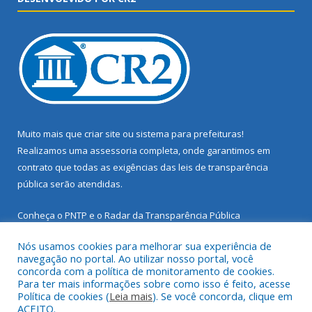
Muito mais que
criar site
ou
sistema para prefeituras
!
Realizamos uma
assessoria
completa, onde garantimos em
contrato que todas as exigências das
leis de transparência
pública
serão atendidas.
Conheça o
PNTP
e o
Radar da Transparência Pública
Nós usamos cookies para melhorar sua experiência de
navegação no portal. Ao utilizar nosso portal, você
concorda com a política de monitoramento de cookies.
Para ter mais informações sobre como isso é feito, acesse
Todos os direitos reservados a Prefeitura Municipal de Santarém
Política de cookies (
Leia mais
). Se você concorda, clique em
Novo.
ACEITO.