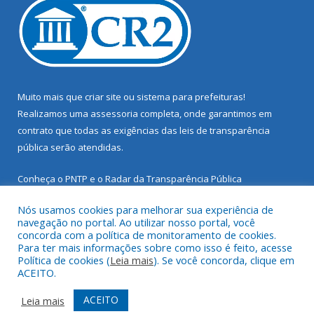
Muito mais que
criar site
ou
sistema para prefeituras
!
Realizamos uma
assessoria
completa, onde garantimos em
contrato que todas as exigências das
leis de transparência
pública
serão atendidas.
Conheça o
PNTP
e o
Radar da Transparência Pública
Nós usamos cookies para melhorar sua experiência de
navegação no portal. Ao utilizar nosso portal, você
concorda com a política de monitoramento de cookies.
Para ter mais informações sobre como isso é feito, acesse
Todos os direitos reservados a Prefeitura Municipal de Santarém
Política de cookies (
Leia mais
). Se você concorda, clique em
Novo.
ACEITO.
Mapa do Site
Acessar Área Administrativa
ACEITO
Leia mais
Acessar Webmail