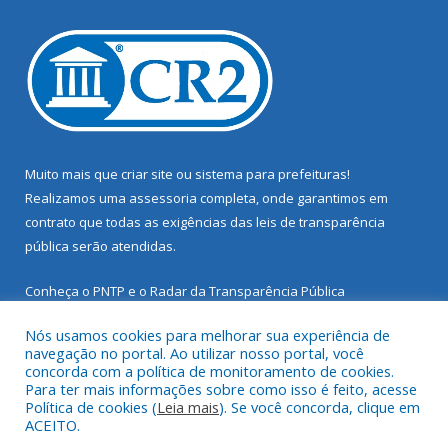
Muito mais que
criar site
ou
sistema para prefeituras
!
Realizamos uma
assessoria
completa, onde garantimos em
contrato que todas as exigências das
leis de transparência
pública
serão atendidas.
Conheça o
PNTP
e o
Radar da Transparência Pública
Nós usamos cookies para melhorar sua experiência de
navegação no portal. Ao utilizar nosso portal, você
concorda com a política de monitoramento de cookies.
Para ter mais informações sobre como isso é feito, acesse
Todos os direitos reservados a Prefeitura Municipal de Santarém
Política de cookies (
Leia mais
). Se você concorda, clique em
Novo.
ACEITO.