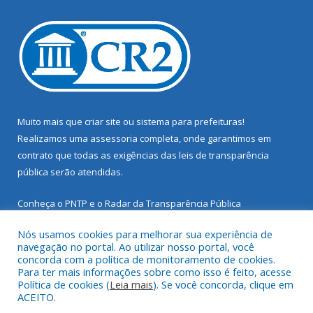
Muito mais que
criar site
ou
sistema para prefeituras
!
Realizamos uma
assessoria
completa, onde garantimos em
contrato que todas as exigências das
leis de transparência
pública
serão atendidas.
Conheça o
PNTP
e o
Radar da Transparência Pública
Nós usamos cookies para melhorar sua experiência de
navegação no portal. Ao utilizar nosso portal, você
concorda com a política de monitoramento de cookies.
Para ter mais informações sobre como isso é feito, acesse
Todos os direitos reservados a Prefeitura Municipal de Santarém
Política de cookies (
Leia mais
). Se você concorda, clique em
Novo.
ACEITO.