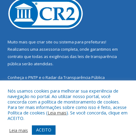
Muito mais que
criar site
ou
sistema para prefeituras
!
Realizamos uma
assessoria
completa, onde garantimos em
contrato que todas as exigências das
leis de transparência
pública
serão atendidas.
Conheça o
PNTP
e o
Radar da Transparência Pública
Nós usamos cookies para melhorar sua experiência de
navegação no portal. Ao utilizar nosso portal, você
concorda com a política de monitoramento de cookies.
Para ter mais informações sobre como isso é feito, acesse
Todos os direitos reservados a Prefeitura Municipal de Santarém
Política de cookies (
Leia mais
). Se você concorda, clique em
Novo.
ACEITO.
Mapa do Site
Acessar Área Administrativa
ACEITO
Leia mais
Acessar Webmail