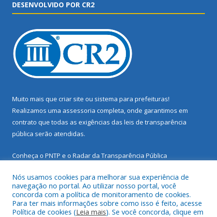
DESENVOLVIDO POR CR2
Muito mais que
criar site
ou
sistema para prefeituras
!
Realizamos uma
assessoria
completa, onde garantimos em
contrato que todas as exigências das
leis de transparência
pública
serão atendidas.
Conheça o
PNTP
e o
Radar da Transparência Pública
Nós usamos cookies para melhorar sua experiência de
navegação no portal. Ao utilizar nosso portal, você
concorda com a política de monitoramento de cookies.
Para ter mais informações sobre como isso é feito, acesse
Todos os direitos reservados a Prefeitura Municipal de Santarém
Política de cookies (
Leia mais
). Se você concorda, clique em
Novo.