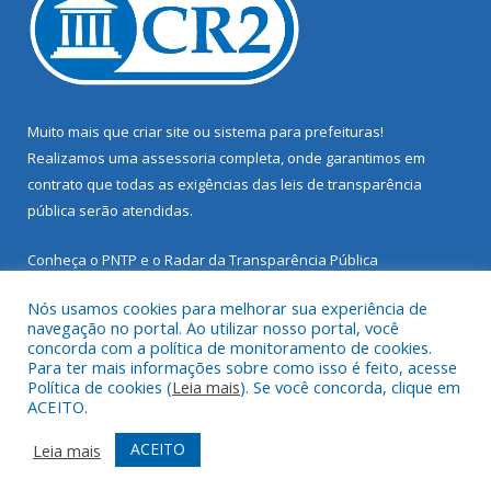
Muito mais que
criar site
ou
sistema para prefeituras
!
Realizamos uma
assessoria
completa, onde garantimos em
contrato que todas as exigências das
leis de transparência
pública
serão atendidas.
Conheça o
PNTP
e o
Radar da Transparência Pública
Nós usamos cookies para melhorar sua experiência de
navegação no portal. Ao utilizar nosso portal, você
concorda com a política de monitoramento de cookies.
Para ter mais informações sobre como isso é feito, acesse
Todos os direitos reservados a Prefeitura Municipal de Santarém
Política de cookies (
Leia mais
). Se você concorda, clique em
Novo.
ACEITO.
Mapa do Site
Acessar Área Administrativa
ACEITO
Leia mais
Acessar Webmail