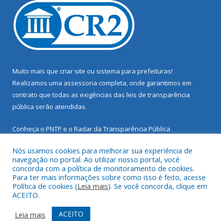
Muito mais que
criar site
ou
sistema para prefeituras
!
Realizamos uma
assessoria
completa, onde garantimos em
contrato que todas as exigências das
leis de transparência
pública
serão atendidas.
Conheça o
PNTP
e o
Radar da Transparência Pública
Nós usamos cookies para melhorar sua experiência de
navegação no portal. Ao utilizar nosso portal, você
concorda com a política de monitoramento de cookies.
Para ter mais informações sobre como isso é feito, acesse
Todos os direitos reservados a Prefeitura Municipal de Santarém
Política de cookies (
Leia mais
). Se você concorda, clique em
Novo.
ACEITO.
Mapa do Site
Acessar Área Administrativa
ACEITO
Leia mais