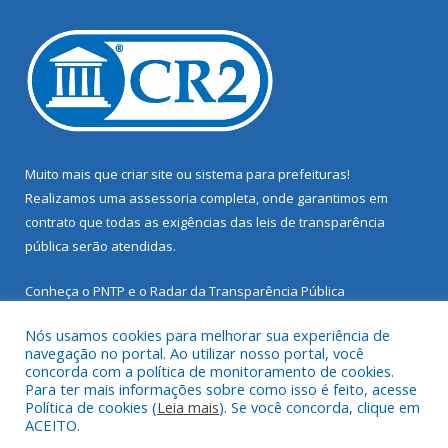
Muito mais que
criar site
ou
sistema para prefeituras
!
Realizamos uma
assessoria
completa, onde garantimos em
contrato que todas as exigências das
leis de transparência
pública
serão atendidas.
Conheça o
PNTP
e o
Radar da Transparência Pública
Nós usamos cookies para melhorar sua experiência de
navegação no portal. Ao utilizar nosso portal, você
concorda com a política de monitoramento de cookies.
Para ter mais informações sobre como isso é feito, acesse
Todos os direitos reservados a Prefeitura Municipal de Santarém
Política de cookies (
Leia mais
). Se você concorda, clique em
Novo.
ACEITO.