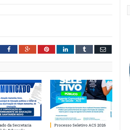
tter
Facebook
Google+
Pinterest
LinkedIn
Tumblr
Email
do da Secretaria
Processo Seletivo ACS 2026