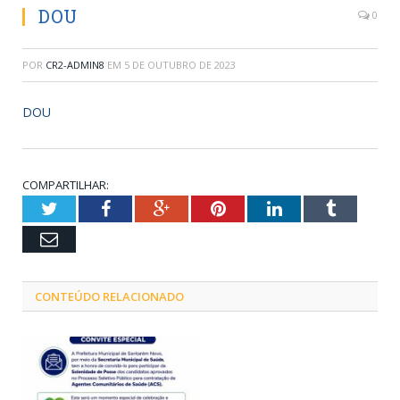
DOU
0
POR
CR2-ADMIN8
EM
5 DE OUTUBRO DE 2023
DOU
COMPARTILHAR:
Twitter
Facebook
Google+
Pinterest
LinkedIn
Tumblr
Email
CONTEÚDO RELACIONADO