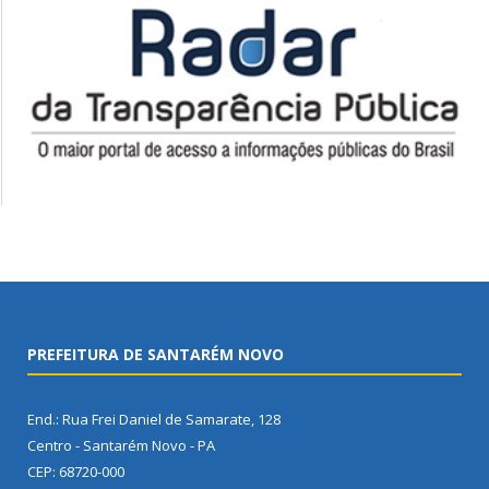
PREFEITURA DE SANTARÉM NOVO
End.: Rua Frei Daniel de Samarate, 128
Centro - Santarém Novo - PA
CEP: 68720-000