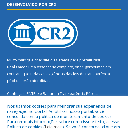
DESENVOLVIDO POR CR2
Muito mais que
criar site
ou
sistema para prefeituras
!
Realizamos uma
assessoria
completa, onde garantimos em
contrato que todas as exigências das
leis de transparência
pública
serão atendidas.
Conheça o
PNTP
e o
Radar da Transparência Pública
Nós usamos cookies para melhorar sua experiência de
navegação no portal. Ao utilizar nosso portal, você
concorda com a política de monitoramento de cookies.
Para ter mais informações sobre como isso é feito, acesse
Todos os direitos reservados a Prefeitura Municipal de Santarém
Política de cookies (
Leia mais
). Se você concorda, clique em