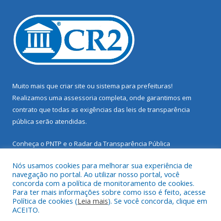
Muito mais que
criar site
ou
sistema para prefeituras
!
Realizamos uma
assessoria
completa, onde garantimos em
contrato que todas as exigências das
leis de transparência
pública
serão atendidas.
Conheça o
PNTP
e o
Radar da Transparência Pública
Nós usamos cookies para melhorar sua experiência de
navegação no portal. Ao utilizar nosso portal, você
concorda com a política de monitoramento de cookies.
Para ter mais informações sobre como isso é feito, acesse
Todos os direitos reservados a Prefeitura Municipal de Santarém
Política de cookies (
Leia mais
). Se você concorda, clique em
Novo.
ACEITO.