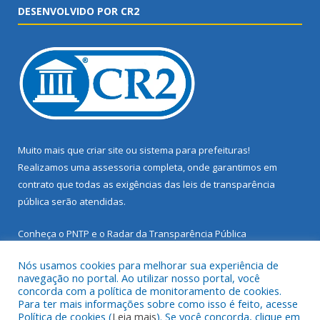
DESENVOLVIDO POR CR2
Muito mais que
criar site
ou
sistema para prefeituras
!
Realizamos uma
assessoria
completa, onde garantimos em
contrato que todas as exigências das
leis de transparência
pública
serão atendidas.
Conheça o
PNTP
e o
Radar da Transparência Pública
Nós usamos cookies para melhorar sua experiência de
navegação no portal. Ao utilizar nosso portal, você
concorda com a política de monitoramento de cookies.
Para ter mais informações sobre como isso é feito, acesse
Todos os direitos reservados a Prefeitura Municipal de Santarém
Política de cookies (
Leia mais
). Se você concorda, clique em