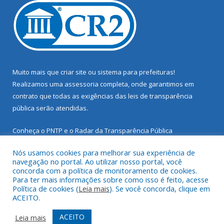
Muito mais que
criar site
ou
sistema para prefeituras
!
Realizamos uma
assessoria
completa, onde garantimos em
contrato que todas as exigências das
leis de transparência
pública
serão atendidas.
Conheça o
PNTP
e o
Radar da Transparência Pública
Nós usamos cookies para melhorar sua experiência de
navegação no portal. Ao utilizar nosso portal, você
concorda com a política de monitoramento de cookies.
Para ter mais informações sobre como isso é feito, acesse
Todos os direitos reservados a Prefeitura Municipal de Santarém
Política de cookies (
Leia mais
). Se você concorda, clique em
Novo.
ACEITO.
Mapa do Site
Acessar Área Administrativa
ACEITO
Leia mais