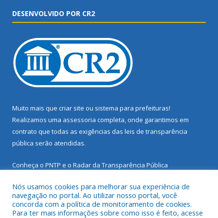
DESENVOLVIDO POR CR2
Muito mais que
criar site
ou
sistema para prefeituras
!
Realizamos uma
assessoria
completa, onde garantimos em
contrato que todas as exigências das
leis de transparência
pública
serão atendidas.
Conheça o
PNTP
e o
Radar da Transparência Pública
Nós usamos cookies para melhorar sua experiência de
navegação no portal. Ao utilizar nosso portal, você
concorda com a política de monitoramento de cookies.
Para ter mais informações sobre como isso é feito, acesse
Todos os direitos reservados a Prefeitura Municipal de Santarém