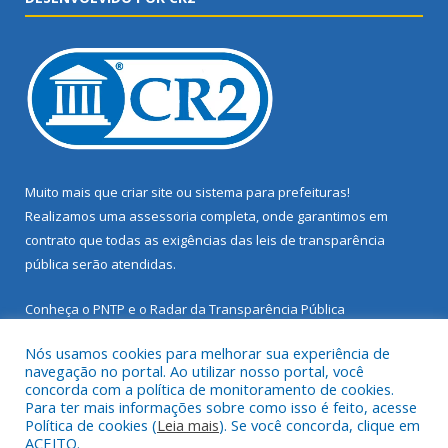
Muito mais que
criar site
ou
sistema para prefeituras
!
Realizamos uma
assessoria
completa, onde garantimos em
contrato que todas as exigências das
leis de transparência
pública
serão atendidas.
Conheça o
PNTP
e o
Radar da Transparência Pública
Nós usamos cookies para melhorar sua experiência de
navegação no portal. Ao utilizar nosso portal, você
concorda com a política de monitoramento de cookies.
Para ter mais informações sobre como isso é feito, acesse
Todos os direitos reservados a Prefeitura Municipal de Santarém
Política de cookies (
Leia mais
). Se você concorda, clique em
Novo.
ACEITO.