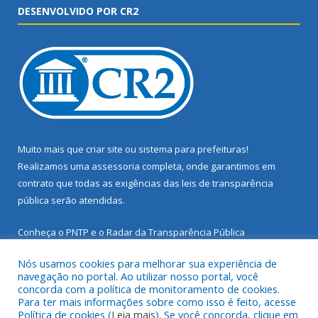
DESENVOLVIDO POR CR2
Muito mais que
criar site
ou
sistema para prefeituras
!
Realizamos uma
assessoria
completa, onde garantimos em
contrato que todas as exigências das
leis de transparência
pública
serão atendidas.
Conheça o
PNTP
e o
Radar da Transparência Pública
Nós usamos cookies para melhorar sua experiência de
navegação no portal. Ao utilizar nosso portal, você
concorda com a política de monitoramento de cookies.
Para ter mais informações sobre como isso é feito, acesse
Todos os direitos reservados a Prefeitura Municipal de Santarém
Política de cookies (
Leia mais
). Se você concorda, clique em