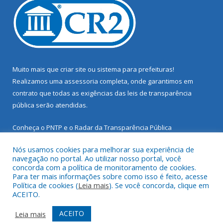
Muito mais que
criar site
ou
sistema para prefeituras
!
Realizamos uma
assessoria
completa, onde garantimos em
contrato que todas as exigências das
leis de transparência
pública
serão atendidas.
Conheça o
PNTP
e o
Radar da Transparência Pública
Nós usamos cookies para melhorar sua experiência de
navegação no portal. Ao utilizar nosso portal, você
concorda com a política de monitoramento de cookies.
Para ter mais informações sobre como isso é feito, acesse
Todos os direitos reservados a Prefeitura Municipal de Santarém
Política de cookies (
Leia mais
). Se você concorda, clique em
Novo.
ACEITO.
Mapa do Site
Acessar Área Administrativa
ACEITO
Leia mais
Acessar Webmail