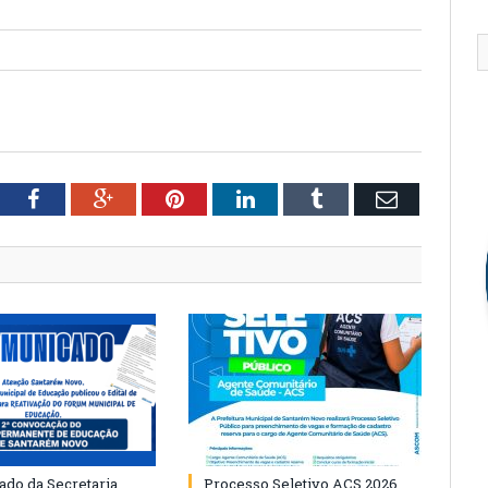
tter
Facebook
Google+
Pinterest
LinkedIn
Tumblr
Email
do da Secretaria
Processo Seletivo ACS 2026