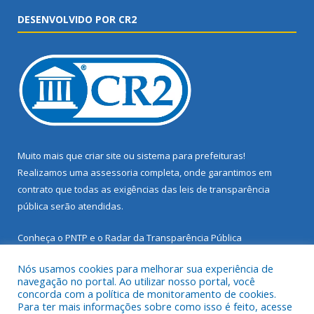
DESENVOLVIDO POR CR2
Muito mais que
criar site
ou
sistema para prefeituras
!
Realizamos uma
assessoria
completa, onde garantimos em
contrato que todas as exigências das
leis de transparência
pública
serão atendidas.
Conheça o
PNTP
e o
Radar da Transparência Pública
Nós usamos cookies para melhorar sua experiência de
navegação no portal. Ao utilizar nosso portal, você
concorda com a política de monitoramento de cookies.
Para ter mais informações sobre como isso é feito, acesse
Todos os direitos reservados a Prefeitura Municipal de Santarém