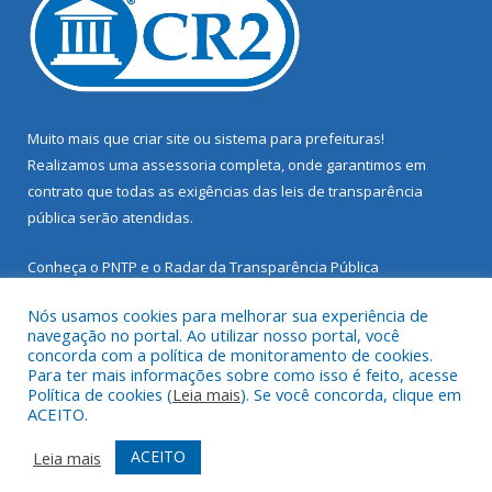
Muito mais que
criar site
ou
sistema para prefeituras
!
Realizamos uma
assessoria
completa, onde garantimos em
contrato que todas as exigências das
leis de transparência
pública
serão atendidas.
Conheça o
PNTP
e o
Radar da Transparência Pública
Nós usamos cookies para melhorar sua experiência de
navegação no portal. Ao utilizar nosso portal, você
concorda com a política de monitoramento de cookies.
Para ter mais informações sobre como isso é feito, acesse
Todos os direitos reservados a Prefeitura Municipal de Santarém
Política de cookies (
Leia mais
). Se você concorda, clique em
Novo.
ACEITO.
Mapa do Site
Acessar Área Administrativa
ACEITO
Leia mais
Acessar Webmail